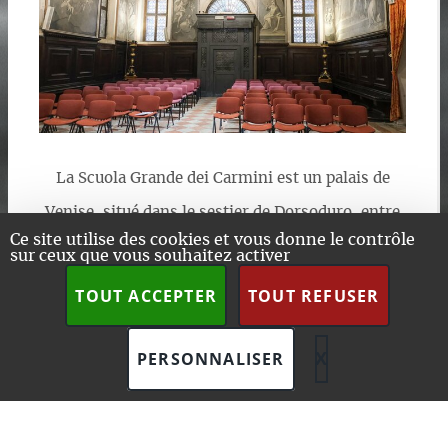
La Scuola Grande dei Carmini est un palais de
Venise, situé dans le sestier de Dorsoduro, entre
Ce site utilise des cookies et vous donne le contrôle
le Campo dei Carmini et le Campo Santa
sur ceux que vous souhaitez activer
Margherita. Fondée en (…)
TOUT ACCEPTER
TOUT REFUSER
LIRE LA SUITE
X
MASQUER L
PERSONNALISER