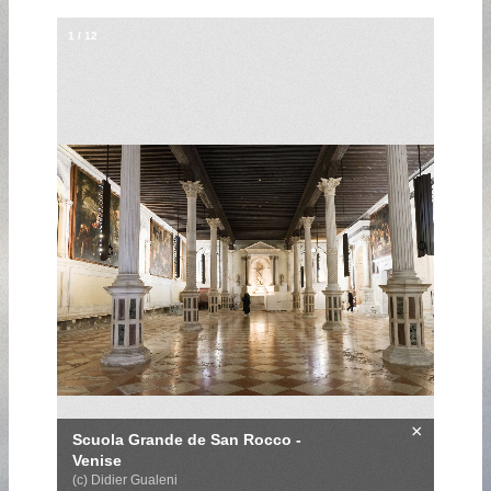
1
/
12
×
Scuola Grande de San Rocco -
Venise
(c) Didier Gualeni