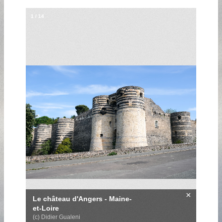
1
/
14
×
Le château d'Angers - Maine-
et-Loire
(c) Didier Gualeni