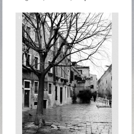
1
/
8