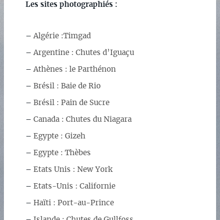
Les sites photographiés :
–
Algérie :Timgad
–
Argentine : Chutes d’Iguaçu
–
Athènes : le Parthénon
–
Brésil : Baie de Rio
–
Brésil : Pain de Sucre
–
Canada : Chutes du Niagara
–
Egypte : Gizeh
–
Egypte : Thèbes
–
Etats Unis : New York
–
Etats-Unis : Californie
–
Haïti : Port-au-Prince
–
Islande : Chutes de Gullfoss