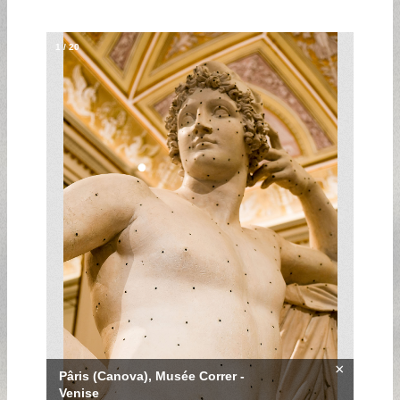
1
/
20
×
Pâris (Canova), Musée Correr -
Venise