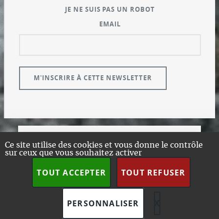
JE NE SUIS PAS UN ROBOT
EMAIL
© GUALENI.COM
Ce site utilise des cookies et vous donne le contrôle
sur ceux que vous souhaitez activer
A PROPOS
PLAN DU SITE
TOUT ACCEPTER
TOUT REFUSER
DESIGN:
HTML5 UP
SPIP
X
MASQUER L
PERSONNALISER