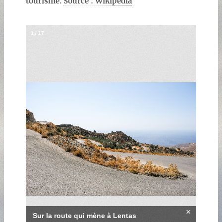
tourisme.
Source : Wikipédia
1
/
17
×
Sur la route qui mène à Lentas