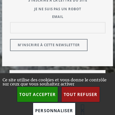
S'INSCRIRE À LA LETTRE DU SITE
JE NE SUIS PAS UN ROBOT
EMAIL
© GUALENI.COM
Ce site utilise des cookies et vous donne le contrôle
sur ceux que vous souhaitez activer
A PROPOS
PLAN DU SITE
TOUT ACCEPTER
TOUT REFUSER
DESIGN:
HTML5 UP
SPIP
X
MASQUER L
PERSONNALISER