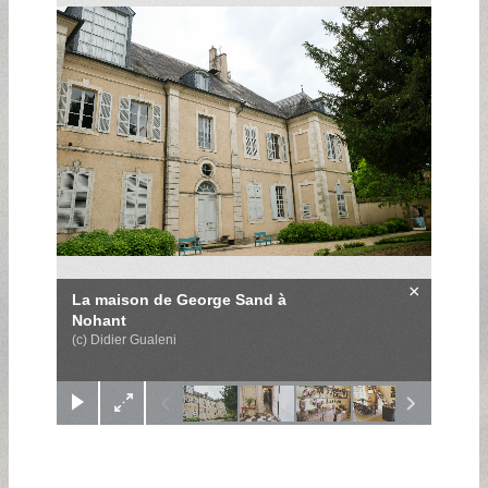
×
La maison de George Sand à
Nohant
(c) Didier Gualeni