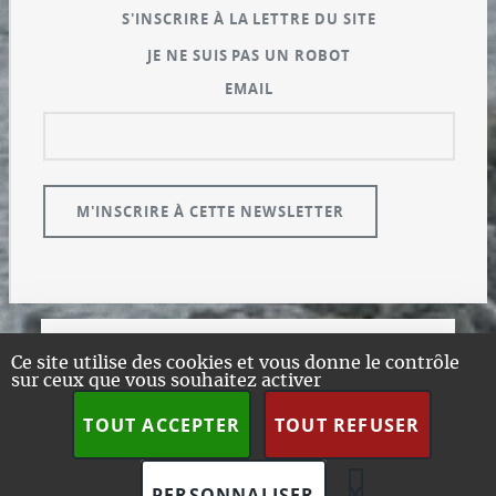
S'INSCRIRE À LA LETTRE DU SITE
JE NE SUIS PAS UN ROBOT
EMAIL
© GUALENI.COM
Ce site utilise des cookies et vous donne le contrôle
sur ceux que vous souhaitez activer
A PROPOS
PLAN DU SITE
TOUT ACCEPTER
TOUT REFUSER
DESIGN:
HTML5 UP
SPIP
X
MASQUER L
PERSONNALISER